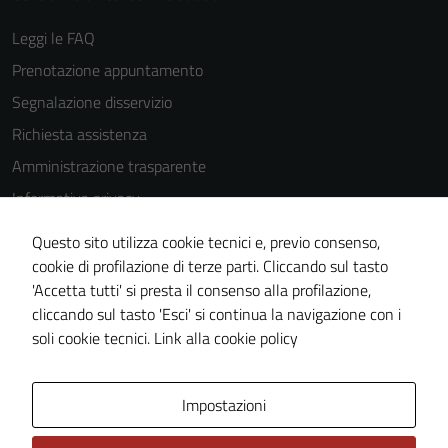
Leggi le FAQ
Prenotazione appuntamento
Segnalazione disservizio
Richiesta assistenza
Amministrazione trasparente
Informativa privacy
Cookie Policy
Questo sito utilizza cookie tecnici e, previo consenso,
Note legali
cookie di profilazione di terze parti. Cliccando sul tasto
'Accetta tutti' si presta il consenso alla profilazione,
Dichiarazione di accessibilità
Tecnici
cliccando sul tasto 'Esci' si continua la navigazione con i
Piano di miglioramento del sito
Questi cookie
soli cookie tecnici.
Link alla cookie policy
sono necessari
per il
funzionamento
Area Privata
Impostazioni
del sito e non
possono