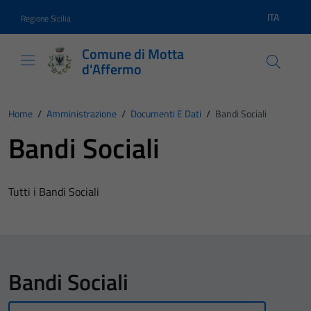
Vai ai contenuti
Vai al footer
ITA
Regione Sicilia
Lingua atti
Comune di Motta
d'Affermo
Home
/
Amministrazione
/
Documenti E Dati
/
Bandi Sociali
Bandi Sociali
Tutti i Bandi Sociali
Bandi Sociali