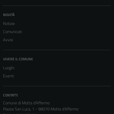
NOVITÀ
Notizie
Comunicati
Tecnici
Avvisi
Questi cookie
sono necessari
per il
funzionamento
VIVERE IL COMUNE
del sito e non
Luoghi
possono
Eventi
essere
disabilitati.
Questi cookie
non raccolgono
CONTATTI
informazioni
Comune di Motta d'Affermo
personali.
Piazza San Luca, 1 - 98070 Motta d'Affermo