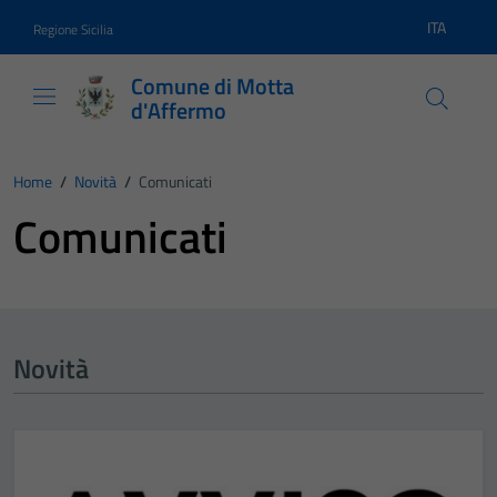
Vai ai contenuti
Vai al footer
ITA
Regione Sicilia
Lingua atti
Comune di Motta
d'Affermo
Home
/
Novità
/
Comunicati
Comunicati
Novità