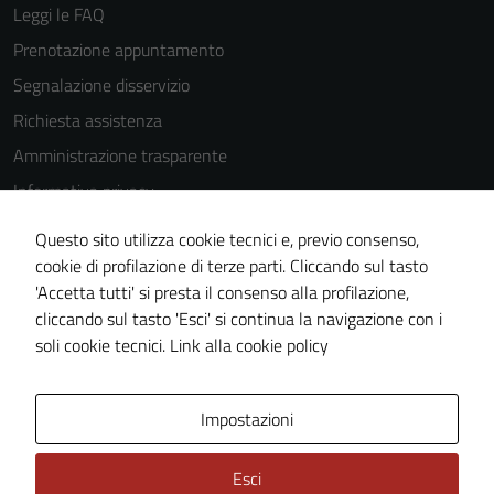
essere
Leggi le FAQ
disabilitati.
Prenotazione appuntamento
Questi cookie
Segnalazione disservizio
non raccolgono
informazioni
Richiesta assistenza
personali.
Amministrazione trasparente
Informativa privacy
Terze parti
Cookie Policy
Questo sito utilizza cookie tecnici e, previo consenso,
Questi cookie
Note legali
cookie di profilazione di terze parti. Cliccando sul tasto
sono
'Accetta tutti' si presta il consenso alla profilazione,
Dichiarazione di accessibilità
impostati da
cliccando sul tasto 'Esci' si continua la navigazione con i
una serie di
Piano di miglioramento del sito
soli cookie tecnici.
Link alla cookie policy
servizi esterni
(si veda la
Cookie policy
Area Privata
Impostazioni
estesa per i
dettagli) e
Esci
possono