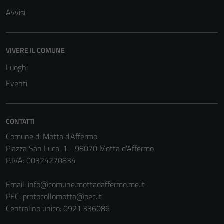
Avvisi
VIVERE IL COMUNE
Luoghi
Eventi
CONTATTI
Comune di Motta d'Affermo
Tecnici
Piazza San Luca, 1 - 98070 Motta d'Affermo
Questi cookie
P.IVA: 00324270834
sono necessari
per il
Email:
info@comune.mottadaffermo.me.it
funzionamento
PEC:
protocollomotta@pec.it
del sito e non
Centralino unico: 0921.336086
possono