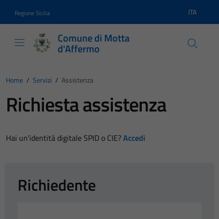
Vai ai contenuti
Vai al footer
ITA
Regione Sicilia
Lingua atti
Comune di Motta
d'Affermo
Home
/
Servizi
/
Assistenza
Richiesta assistenza
Hai un’identità digitale SPID o CIE?
Accedi
Richiedente