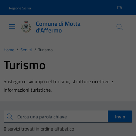
Vai ai contenuti
Vai al footer
ITA
Regione Sicilia
Lingua atti
Comune di Motta
d'Affermo
Home
/
Servizi
/
Turismo
Turismo
Sostegno e sviluppo del turismo, strutture ricettive e
informazioni turistiche.
Esplora tutti i servizi
Cerca una parola chiave
Invio
0
servizi trovati in ordine alfabetico