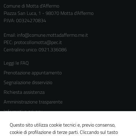
Comune di Motta d'Affermo
Piazza San Luca, 1 - 98070 Motta d'Affermo
P.IVA: 00324270834
Email:
info@comune.mottadaffermo.me.it
PEC:
protocollomotta@pec.it
Centralino unico: 0921.336086
Leggi le FAQ
Prenotazione appuntamento
Segnalazione disservizio
Richiesta assistenza
Amministrazione trasparente
Informativa privacy
Cookie Policy
Questo sito utilizza cookie tecnici e, previo consenso,
Note legali
cookie di profilazione di terze parti. Cliccando sul tasto