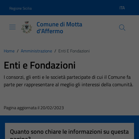
Vai ai contenuti
Vai al footer
ITA
Regione Sicilia
Lingua atti
Comune di Motta
d'Affermo
Home
/
Amministrazione
/
Enti E Fondazioni
Enti e Fondazioni
I consorzi, gli enti e le società partecipate di cui il Comune fa
parte per rappresentare al meglio gli interessi della comunità.
Pagina aggiornata il 20/02/2023
Quanto sono chiare le informazioni su questa
pagina?