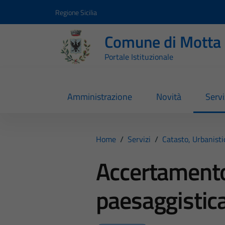
Vai ai contenuti
Vai al footer
Regione Sicilia
Comune di Motta 
Portale Istituzionale
Amministrazione
Novità
Servi
Home
/
Servizi
/
Catasto, Urbanist
Accertamento
paesaggistic