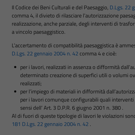
Il Codice dei Beni Culturali e del Paesaggio,
D.Lgs. 22 
comma 4, il divieto di rilasciare l’autorizzazione paes
realizzazione, anche parziale, degli interventi di trasf
a vincolo paesaggistico.
L’accertamento di compatibilità paesaggistica è ammess
D.Lgs. 22 gennaio 2004 n. 42
comma 4 e cioè:
per i lavori, realizzati in assenza o difformità dal
determinato creazione di superfici utili o volumi 
realizzati;
per l’impiego di materiali in difformità dall’autoriz
per i lavori comunque configurabili quali intervent
sensi dell’ Art. 3 D.P.R. 6 giugno 2001 n. 380 .
Al di fuori di queste tipologie di lavori le violazioni so
181 D.Lgs. 22 gennaio 2004 n. 42
.