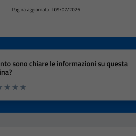
Pagina aggiornata il 09/07/2026
nto sono chiare le informazioni su questa
ina?
a 1 stelle su 5
luta 2 stelle su 5
Valuta 3 stelle su 5
Valuta 4 stelle su 5
Valuta 5 stelle su 5