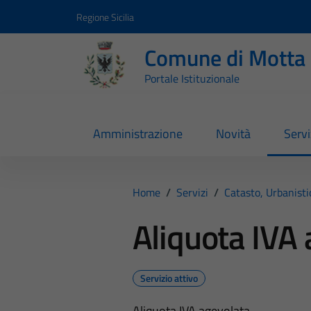
Vai ai contenuti
Vai al footer
Regione Sicilia
Comune di Motta 
Portale Istituzionale
Amministrazione
Novità
Servi
Home
/
Servizi
/
Catasto, Urbanist
Aliquota IVA
Servizio attivo
Aliquota IVA agevolata