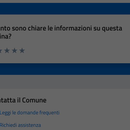
nto sono chiare le informazioni su questa
ina?
a 1 stelle su 5
luta 2 stelle su 5
Valuta 3 stelle su 5
Valuta 4 stelle su 5
Valuta 5 stelle su 5
tatta il Comune
Leggi le domande frequenti
Richiedi assistenza