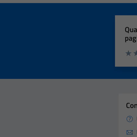
Qua
pag
Valut
Va
Con