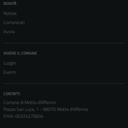
cookies può
NOVITÀ
peggiore la
Notizie
navigazione e
Comunicati
la fruizione
delle
Avvisi
funzionalità
del sito.
VIVERE IL COMUNE
Luoghi
Experience
In order for
Eventi
our website
to perform
as well as
CONTATTI
possible
Comune di Motta d'Affermo
during your
Piazza San Luca, 1 - 98070 Motta d'Affermo
visit. If you
P.IVA: 00324270834
refuse
these