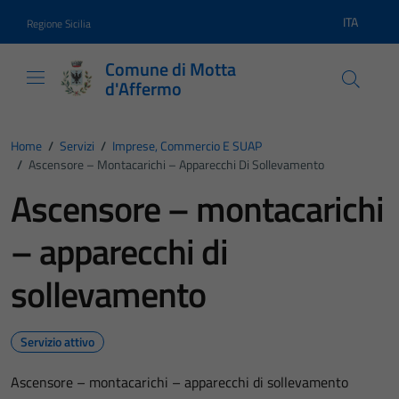
Vai ai contenuti
Vai al footer
ITA
Regione Sicilia
Lingua atti
Comune di Motta
d'Affermo
Home
/
Servizi
/
Imprese, Commercio E SUAP
/
Ascensore – Montacarichi – Apparecchi Di Sollevamento
Ascensore – montacarichi
– apparecchi di
sollevamento
Servizio attivo
Ascensore – montacarichi – apparecchi di sollevamento