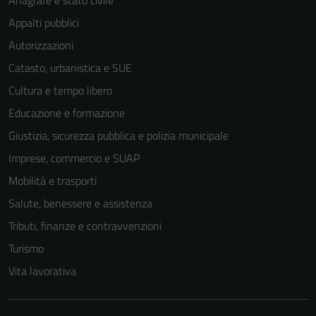
Terze parti
Appalti pubblici
Questi cookie
Autorizzazioni
sono
impostati da
Catasto, urbanistica e SUE
una serie di
Cultura e tempo libero
servizi esterni
Educazione e formazione
(si veda la
Cookie policy
Giustizia, sicurezza pubblica e polizia municipale
estesa per i
Imprese, commercio e SUAP
dettagli) e
Mobilità e trasporti
possono
essere
Salute, benessere e assistenza
utilizzati
Tributi, finanze e contravvenzioni
anche per la
Turismo
profilazione.
La
Vita lavorativa
disabilitazione
di questi