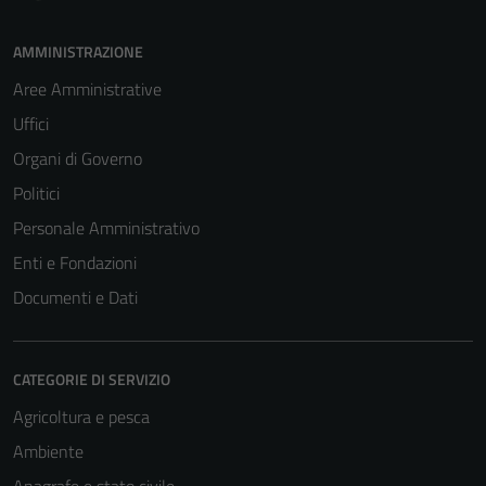
AMMINISTRAZIONE
Aree Amministrative
Tecnici
Uffici
Questi cookie
Organi di Governo
sono necessari
Politici
per il
funzionamento
Personale Amministrativo
del sito e non
Enti e Fondazioni
possono
Documenti e Dati
essere
disabilitati.
Questi cookie
non raccolgono
CATEGORIE DI SERVIZIO
informazioni
Agricoltura e pesca
personali.
Ambiente
Anagrafe e stato civile