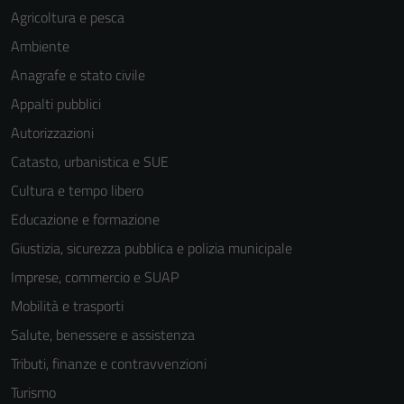
Agricoltura e pesca
Ambiente
Terze parti
Anagrafe e stato civile
Questi cookie
sono
Appalti pubblici
impostati da
Autorizzazioni
una serie di
Catasto, urbanistica e SUE
servizi esterni
(si veda la
Cultura e tempo libero
Cookie policy
Educazione e formazione
estesa per i
Giustizia, sicurezza pubblica e polizia municipale
dettagli) e
possono
Imprese, commercio e SUAP
essere
Mobilità e trasporti
utilizzati
Salute, benessere e assistenza
anche per la
profilazione.
Tributi, finanze e contravvenzioni
La
Turismo
disabilitazione