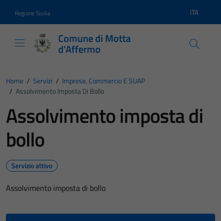
Vai ai contenuti
Vai al footer
ITA
Regione Sicilia
Lingua atti
Comune di Motta
d'Affermo
Home
/
Servizi
/
Imprese, Commercio E SUAP
/
Assolvimento Imposta Di Bollo
Assolvimento imposta di
bollo
Servizio attivo
Assolvimento imposta di bollo