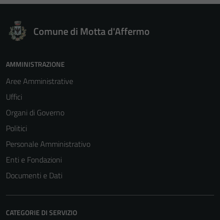
Comune di Motta d'Affermo
AMMINISTRAZIONE
Tecnici
Aree Amministrative
Questi cookie
Uffici
sono necessari
per il
Organi di Governo
funzionamento
Politici
del sito e non
Personale Amministrativo
possono
essere
Enti e Fondazioni
disabilitati.
Documenti e Dati
Questi cookie
non raccolgono
informazioni
CATEGORIE DI SERVIZIO
personali.