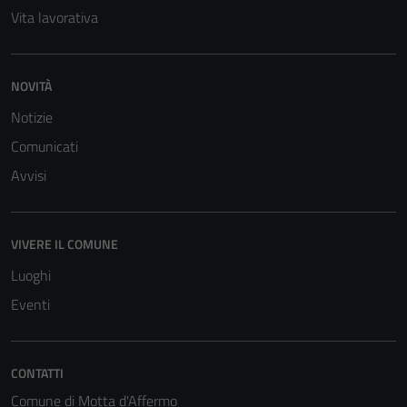
Vita lavorativa
di questi
cookies può
peggiore la
navigazione e
NOVITÀ
la fruizione
Notizie
delle
Comunicati
funzionalità
del sito.
Avvisi
Experience
VIVERE IL COMUNE
In order for
Luoghi
our website
Eventi
to perform
as well as
possible
during your
CONTATTI
visit. If you
Comune di Motta d'Affermo