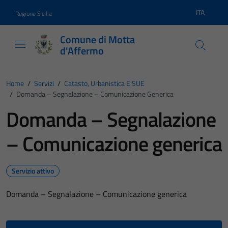
Vai ai contenuti
Vai al footer
ITA
Regione Sicilia
Lingua atti
Comune di Motta
d'Affermo
Home
/
Servizi
/
Catasto, Urbanistica E SUE
/
Domanda – Segnalazione – Comunicazione Generica
Domanda – Segnalazione
– Comunicazione generica
Servizio attivo
Domanda – Segnalazione – Comunicazione generica