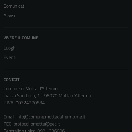
Questi cookie
Comunicati
sono
Avvisi
impostati da
una serie di
servizi esterni
VIVERE IL COMUNE
(si veda la
Cookie policy
Luoghi
estesa per i
Eventi
dettagli) e
possono
essere
CONTATTI
utilizzati
Comune di Motta d'Affermo
anche per la
Piazza San Luca, 1 - 98070 Motta d'Affermo
profilazione.
P.IVA: 00324270834
La
disabilitazione
Email:
info@comune.mottadaffermo.me.it
di questi
PEC:
protocollomotta@pec.it
cookies può
Centralino unico: 0921.336086