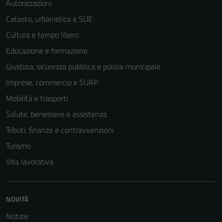
Autorizzazioni
Catasto, urbanistica e SUE
Cultura e tempo libero
Tecnici
Educazione e formazione
Questi cookie
sono necessari
Giustizia, sicurezza pubblica e polizia municipale
per il
Imprese, commercio e SUAP
funzionamento
Mobilità e trasporti
del sito e non
possono
Salute, benessere e assistenza
essere
Tributi, finanze e contravvenzioni
disabilitati.
Turismo
Questi cookie
non raccolgono
Vita lavorativa
informazioni
personali.
NOVITÀ
Notizie
Terze parti