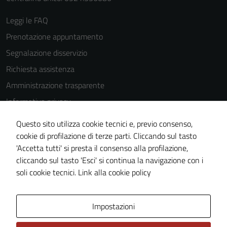
peggiore la
navigazione e
Leggi le FAQ
la fruizione
Prenotazione appuntamento
delle
funzionalità
Segnalazione disservizio
del sito.
Richiesta assistenza
Amministrazione trasparente
Experience
Informativa privacy
In order for
Cookie Policy
our website
Questo sito utilizza cookie tecnici e, previo consenso,
Note legali
to perform
cookie di profilazione di terze parti. Cliccando sul tasto
as well as
'Accetta tutti' si presta il consenso alla profilazione,
Dichiarazione di accessibilità
possible
cliccando sul tasto 'Esci' si continua la navigazione con i
Piano di miglioramento del sito
during your
soli cookie tecnici.
Link alla cookie policy
visit. If you
refuse
Area Privata
Impostazioni
these
cookies,