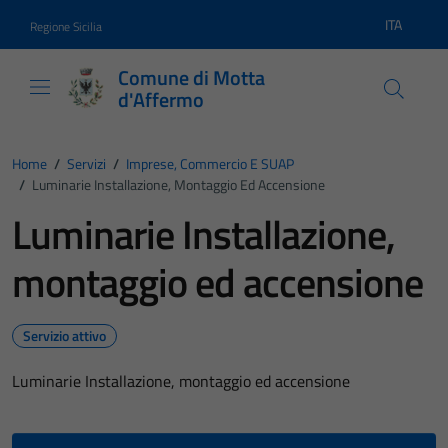
Vai ai contenuti
Vai al footer
ITA
Regione Sicilia
Lingua atti
Comune di Motta
d'Affermo
Home
/
Servizi
/
Imprese, Commercio E SUAP
/
Luminarie Installazione, Montaggio Ed Accensione
Luminarie Installazione,
montaggio ed accensione
Servizio attivo
Luminarie Installazione, montaggio ed accensione