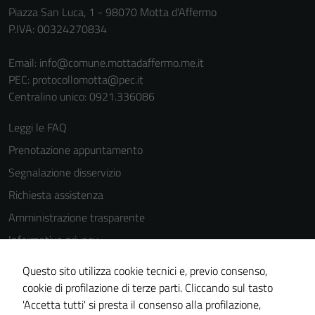
Piazza San Luca, 1 - 98070 Motta d'Affermo
di questi
P.IVA: 00324270834
cookies può
peggiore la
Email:
info@comune.mottadaffermo.me.it
navigazione e
PEC:
protocollomotta@pec.it
la fruizione
Centralino unico: 0921.336086
delle
funzionalità
Leggi le FAQ
del sito.
Prenotazione appuntamento
Segnalazione disservizio
Experience
Richiesta assistenza
In order for
Amministrazione trasparente
our website
to perform
Informativa privacy
as well as
Cookie Policy
possible
Questo sito utilizza cookie tecnici e, previo consenso,
Note legali
during your
cookie di profilazione di terze parti. Cliccando sul tasto
visit. If you
'Accetta tutti' si presta il consenso alla profilazione,
Dichiarazione di accessibilità