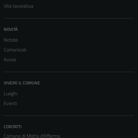
Vita lavorativa
Terze parti
Questi cookie
NOVITÀ
sono
Notizie
impostati da
una serie di
Comunicati
servizi esterni
Avvisi
(si veda la
Cookie policy
estesa per i
VIVERE IL COMUNE
dettagli) e
Luoghi
possono
essere
Eventi
utilizzati
anche per la
profilazione.
CONTATTI
La
Comune di Motta d'Affermo
disabilitazione