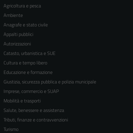
Agricoltura e pesca
Ambiente
Anagrafe e stato civile
Appalti pubblici
Autorizzazioni
Tecnici
Questi cookie
Catasto, urbanistica e SUE
sono necessari
Cultura e tempo libero
per il
Educazione e formazione
funzionamento
del sito e non
Giustizia, sicurezza pubblica e polizia municipale
possono
Imprese, commercio e SUAP
essere
Mobilità e trasporti
disabilitati.
Questi cookie
Salute, benessere e assistenza
non raccolgono
Tributi, finanze e contravvenzioni
informazioni
Turismo
personali.