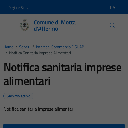
Vai ai contenuti
Vai al footer
ITA
Regione Sicilia
Lingua atti
Comune di Motta
d'Affermo
Home
/
Servizi
/
Imprese, Commercio E SUAP
/
Notifica Sanitaria Imprese Alimentari
Notifica sanitaria imprese
alimentari
Servizio attivo
Notifica sanitaria imprese alimentari