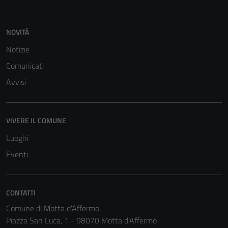
estesa per i
dettagli) e
possono
NOVITÀ
essere
Notizie
utilizzati
Comunicati
anche per la
profilazione.
Avvisi
La
disabilitazione
di questi
VIVERE IL COMUNE
cookies può
Luoghi
peggiore la
Eventi
navigazione e
la fruizione
delle
funzionalità
CONTATTI
del sito.
Comune di Motta d'Affermo
Piazza San Luca, 1 - 98070 Motta d'Affermo