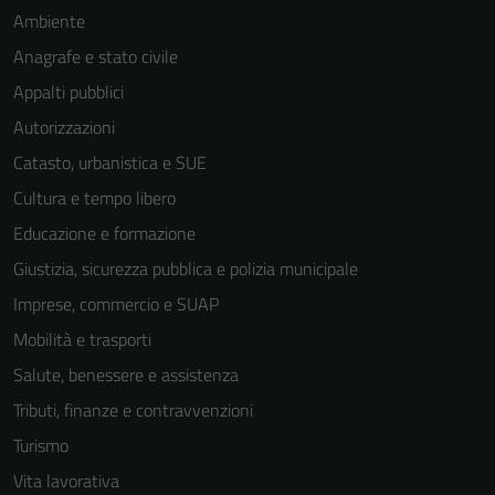
funzionamento
Ambiente
del sito e non
Anagrafe e stato civile
possono
essere
Appalti pubblici
disabilitati.
Autorizzazioni
Questi cookie
Catasto, urbanistica e SUE
non raccolgono
informazioni
Cultura e tempo libero
personali.
Educazione e formazione
Giustizia, sicurezza pubblica e polizia municipale
Terze parti
Imprese, commercio e SUAP
Questi cookie
Mobilità e trasporti
sono
Salute, benessere e assistenza
impostati da
una serie di
Tributi, finanze e contravvenzioni
servizi esterni
Turismo
(si veda la
Vita lavorativa
Cookie policy