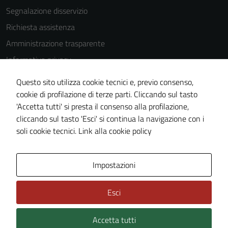
will
Segnalazione disservizio
disappear
Richiesta assistenza
from the
Amministrazione trasparente
website.
Informativa privacy
Cookie Policy
Marketing
Questo sito utilizza cookie tecnici e, previo consenso,
Note legali
cookie di profilazione di terze parti. Cliccando sul tasto
By sharing
'Accetta tutti' si presta il consenso alla profilazione,
your
Dichiarazione di accessibilità
cliccando sul tasto 'Esci' si continua la navigazione con i
interests
Piano di miglioramento del sito
soli cookie tecnici.
Link alla cookie policy
and
behavior as
you visit our
Area Privata
Impostazioni
site, you
increase the
chance of
Esci
seeing
personalized
Accetta tutti
Credits: ©
Technical Design s.r.l.