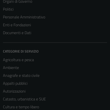
Organi di Governo
Tecnici
Politici
Questi cookie
Personale Amministrativo
sono necessari
Enti e Fondazioni
per il
Documenti e Dati
funzionamento
del sito e non
possono
essere
CATEGORIE DI SERVIZIO
disabilitati.
Agricoltura e pesca
Questi cookie
Ambiente
non raccolgono
informazioni
Anagrafe e stato civile
personali.
Appalti pubblici
Autorizzazioni
Terze parti
Catasto, urbanistica e SUE
Questi cookie
Cultura e tempo libero
sono