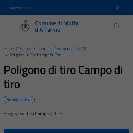
Vai ai contenuti
Vai al footer
ITA
Regione Sicilia
Lingua atti
Comune di Motta
d'Affermo
Home
/
Servizi
/
Imprese, Commercio E SUAP
/
Poligono Di Tiro Campo Di Tiro
Poligono di tiro Campo di
tiro
Servizio attivo
Poligono di tiro Campo di tiro