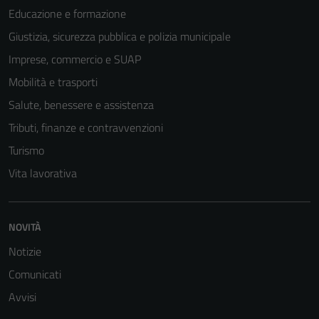
Educazione e formazione
impostati da
una serie di
Giustizia, sicurezza pubblica e polizia municipale
servizi esterni
Imprese, commercio e SUAP
(si veda la
Mobilità e trasporti
Cookie policy
estesa per i
Salute, benessere e assistenza
dettagli) e
Tributi, finanze e contravvenzioni
possono
Turismo
essere
utilizzati
Vita lavorativa
anche per la
profilazione.
La
NOVITÀ
disabilitazione
Notizie
di questi
cookies può
Comunicati
peggiore la
Avvisi
navigazione e