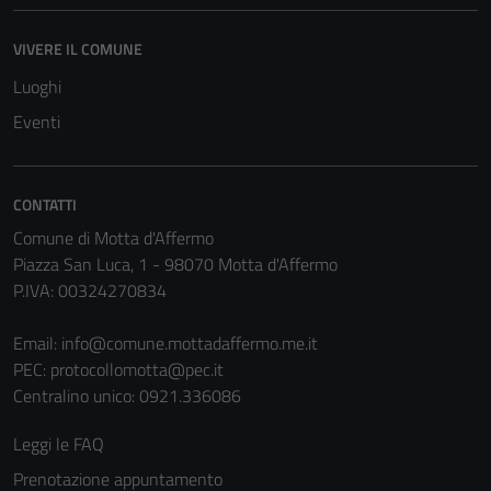
la fruizione
delle
VIVERE IL COMUNE
funzionalità
Luoghi
del sito.
Eventi
Experience
In order for
CONTATTI
our website
Comune di Motta d'Affermo
to perform
Piazza San Luca, 1 - 98070 Motta d'Affermo
as well as
P.IVA: 00324270834
possible
during your
Email:
info@comune.mottadaffermo.me.it
visit. If you
PEC:
protocollomotta@pec.it
refuse
Centralino unico: 0921.336086
these
cookies,
Leggi le FAQ
some
Prenotazione appuntamento
functionality