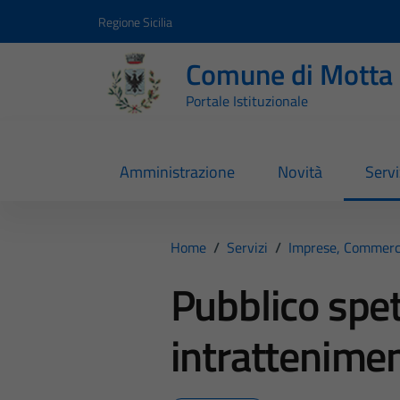
Vai ai contenuti
Vai al footer
Regione Sicilia
Comune di Motta 
Portale Istituzionale
Amministrazione
Novità
Servi
Home
/
Servizi
/
Imprese, Commerc
Pubblico spe
intrattenime