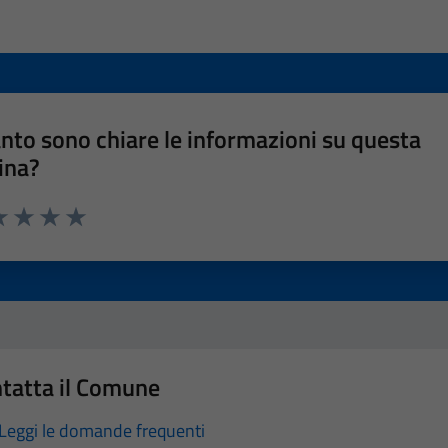
nto sono chiare le informazioni su questa
ina?
a 1 stelle su 5
luta 2 stelle su 5
Valuta 3 stelle su 5
Valuta 4 stelle su 5
Valuta 5 stelle su 5
tatta il Comune
Leggi le domande frequenti