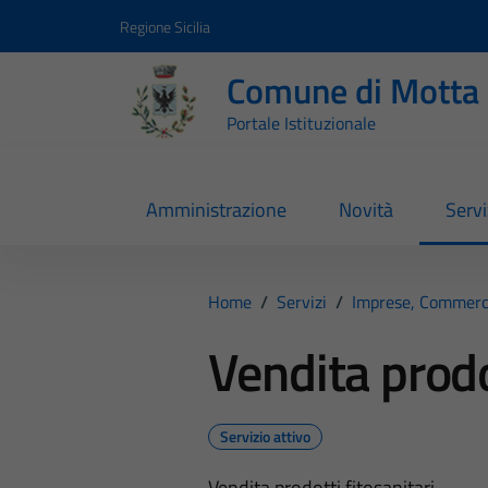
Vai ai contenuti
Vai al footer
Regione Sicilia
Comune di Motta 
Portale Istituzionale
Amministrazione
Novità
Servi
Home
/
Servizi
/
Imprese, Commerc
Vendita prodo
Servizio attivo
Vendita prodotti fitosanitari