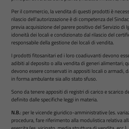
Per il commercio, la vendita di questi prodotti è neces
rilascio dell’autorizzazione è di competenza del Sindac
previa acquisizione del parere positivo del Servizio di I
idoneità dei locali e condizionato dal rilascio del certifi
responsabile della gestione dei locali di vendita.
I prodotti fitosanitari ed i loro coadiuvanti devono ess
adibiti al deposito o alla vendita di generi alimentari; que
devono essere conservati in appositi locali o armadi, da
in forma ambulante sia allo stato sfuso.
Sono da tenere appositi di registri di carico e scarico
definito dalle specifiche leggi in materia.
N.B.
: per le vicende giuridico-amministrative (es. varia
procedura, fare riferimento alla modulistica relativa all
esercita (es. vicinato, media struttura di vendita, ecc.).