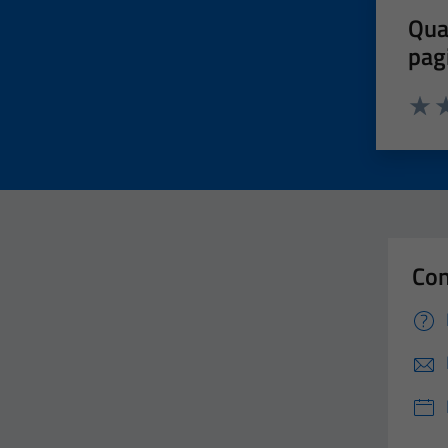
Qua
pag
Valut
Va
Con