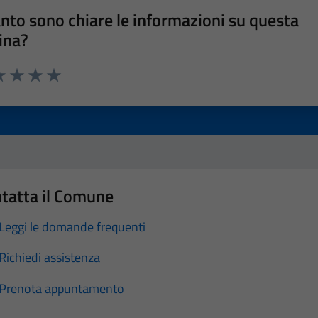
nto sono chiare le informazioni su questa
ina?
a 1 stelle su 5
luta 2 stelle su 5
Valuta 3 stelle su 5
Valuta 4 stelle su 5
Valuta 5 stelle su 5
tatta il Comune
Leggi le domande frequenti
Richiedi assistenza
Prenota appuntamento