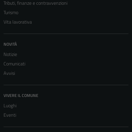
Tributi, finanze e contravvenzioni
Turismo
Vita lavorativa
NOVITÀ
Tecnici
Notizie
Questi cookie
Comunicati
sono necessari
Avvisi
per il
funzionamento
del sito e non
possono
VIVERE IL COMUNE
essere
Luoghi
disabilitati.
Eventi
Questi cookie
non raccolgono
informazioni