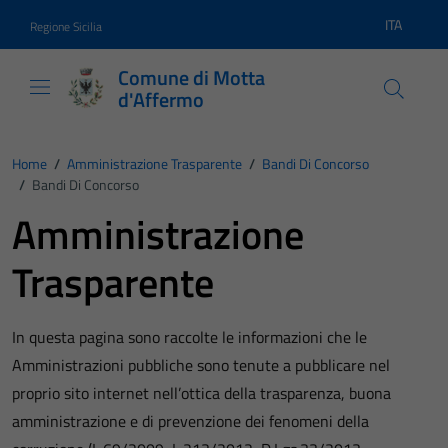
Vai ai contenuti
Vai al footer
ITA
Regione Sicilia
Lingua atti
Comune di Motta
d'Affermo
Home
/
Amministrazione Trasparente
/
Bandi Di Concorso
/
Bandi Di Concorso
Amministrazione
Trasparente
In questa pagina sono raccolte le informazioni che le
Amministrazioni pubbliche sono tenute a pubblicare nel
proprio sito internet nell’ottica della trasparenza, buona
amministrazione e di prevenzione dei fenomeni della