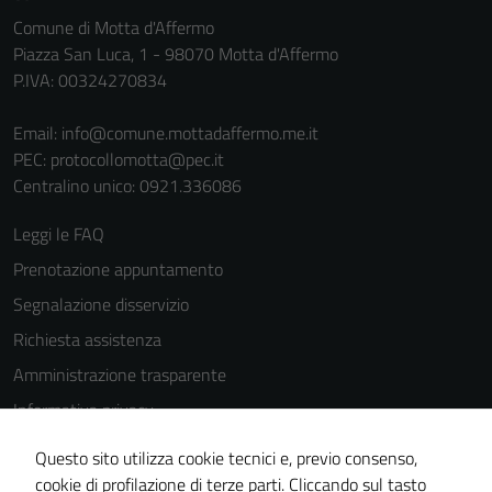
personali.
Comune di Motta d'Affermo
Piazza San Luca, 1 - 98070 Motta d'Affermo
P.IVA: 00324270834
Terze parti
Questi cookie
Email:
info@comune.mottadaffermo.me.it
sono
PEC:
protocollomotta@pec.it
impostati da
Centralino unico: 0921.336086
una serie di
servizi esterni
Leggi le FAQ
(si veda la
Prenotazione appuntamento
Cookie policy
estesa per i
Segnalazione disservizio
dettagli) e
Richiesta assistenza
possono
Amministrazione trasparente
essere
utilizzati
Informativa privacy
anche per la
Cookie Policy
profilazione.
Questo sito utilizza cookie tecnici e, previo consenso,
Note legali
La
cookie di profilazione di terze parti. Cliccando sul tasto