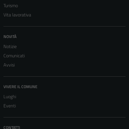
Turismo
Vita lavorativa
NOVITÀ
Notizie
Tecnici
Questi cookie
Comunicati
sono necessari
Avvisi
per il
funzionamento
del sito e non
VIVERE IL COMUNE
possono
essere
Luoghi
disabilitati.
Eventi
Questi cookie
non raccolgono
informazioni
CONTATTI