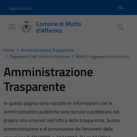
Vai ai contenuti
Vai al footer
ITA
Regione Sicilia
Lingua atti
Comune di Motta
d'Affermo
Home
/
Amministrazione Trasparente
/
Pagamenti Dell' Amministrazione
/
IBAN E Pagamenti Informatici
Amministrazione
Trasparente
In questa pagina sono raccolte le informazioni che le
Amministrazioni pubbliche sono tenute a pubblicare nel
proprio sito internet nell’ottica della trasparenza, buona
amministrazione e di prevenzione dei fenomeni della