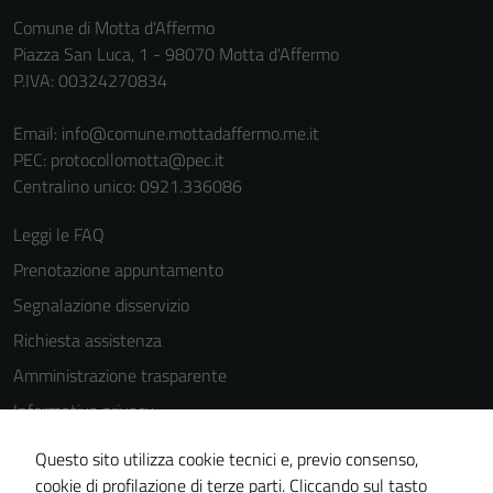
personali.
Comune di Motta d'Affermo
Piazza San Luca, 1 - 98070 Motta d'Affermo
P.IVA: 00324270834
Terze parti
Questi cookie
Email:
info@comune.mottadaffermo.me.it
sono
PEC:
protocollomotta@pec.it
impostati da
Centralino unico: 0921.336086
una serie di
servizi esterni
Leggi le FAQ
(si veda la
Prenotazione appuntamento
Cookie policy
estesa per i
Segnalazione disservizio
dettagli) e
Richiesta assistenza
possono
Amministrazione trasparente
essere
utilizzati
Informativa privacy
anche per la
Cookie Policy
profilazione.
Questo sito utilizza cookie tecnici e, previo consenso,
Note legali
La
cookie di profilazione di terze parti. Cliccando sul tasto