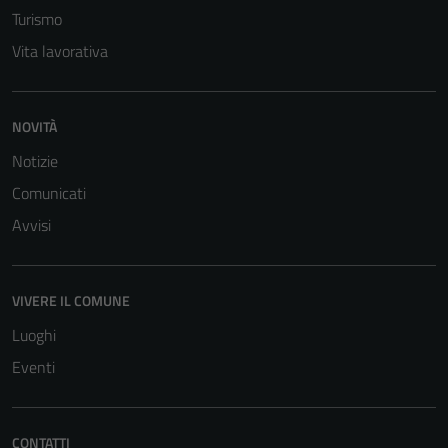
Turismo
Vita lavorativa
NOVITÀ
Notizie
Tecnici
Questi cookie
Comunicati
sono necessari
Avvisi
per il
funzionamento
del sito e non
VIVERE IL COMUNE
possono
essere
Luoghi
disabilitati.
Eventi
Questi cookie
non raccolgono
informazioni
CONTATTI