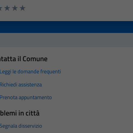
a 1 stelle su 5
luta 2 stelle su 5
Valuta 3 stelle su 5
Valuta 4 stelle su 5
Valuta 5 stelle su 5
tatta il Comune
Leggi le domande frequenti
Richiedi assistenza
Prenota appuntamento
blemi in città
Segnala disservizio