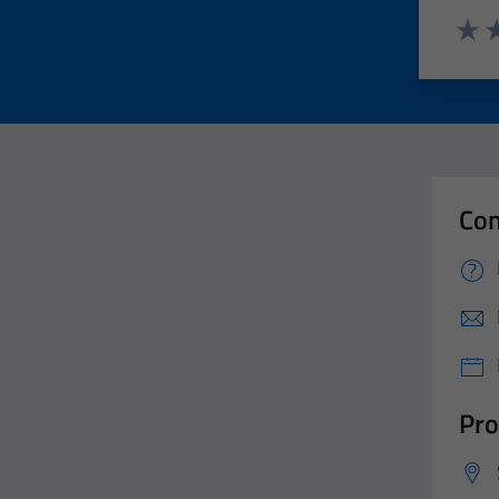
Valut
Va
Con
Pro