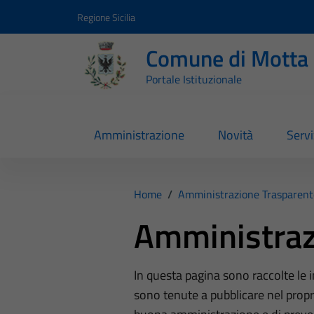
Vai ai contenuti
Vai al footer
Regione Sicilia
Comune di Motta 
Portale Istituzionale
Amministrazione
Novità
Servi
Home
/
Amministrazione Trasparent
Amministraz
In questa pagina sono raccolte le
sono tenute a pubblicare nel propri