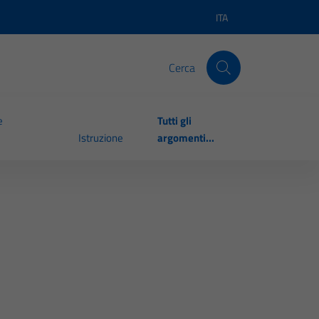
ITA
Lingua attiva:
Cerca
e
Tutti gli
Istruzione
argomenti...