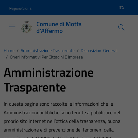
Vai ai contenuti
Vai al footer
ITA
Regione Sicilia
Lingua atti
Comune di Motta
d'Affermo
Home
/
Amministrazione Trasparente
/
Disposizioni Generali
/
Oneri Informativi Per Cittadini E Imprese
Amministrazione
Trasparente
In questa pagina sono raccolte le informazioni che le
Amministrazioni pubbliche sono tenute a pubblicare nel
proprio sito internet nell’ottica della trasparenza, buona
amministrazione e di prevenzione dei fenomeni della