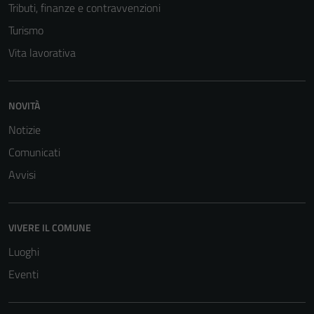
Tributi, finanze e contravvenzioni
Turismo
Vita lavorativa
NOVITÀ
Tecnici
Notizie
Questi cookie
Comunicati
sono necessari
Avvisi
per il
funzionamento
del sito e non
possono
VIVERE IL COMUNE
essere
Luoghi
disabilitati.
Eventi
Questi cookie
non raccolgono
informazioni