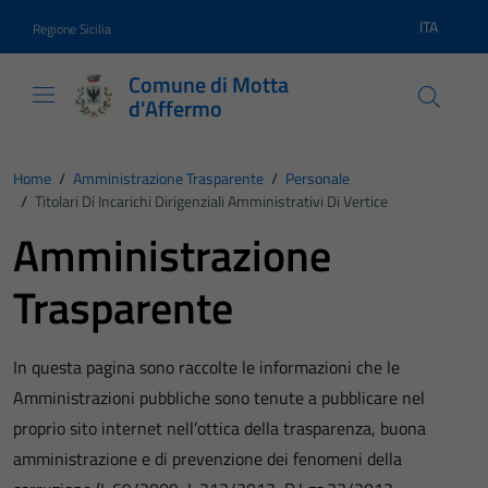
Vai ai contenuti
Vai al footer
ITA
Regione Sicilia
Lingua atti
Comune di Motta
d'Affermo
Home
/
Amministrazione Trasparente
/
Personale
/
Titolari Di Incarichi Dirigenziali Amministrativi Di Vertice
Amministrazione
Trasparente
In questa pagina sono raccolte le informazioni che le
Amministrazioni pubbliche sono tenute a pubblicare nel
proprio sito internet nell’ottica della trasparenza, buona
amministrazione e di prevenzione dei fenomeni della