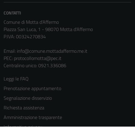
informazioni
personali.
CONTATTI
Comune di Motta d'Affermo
Piazza San Luca, 1 - 98070 Motta d'Affermo
Terze parti
P.IVA: 00324270834
Questi cookie
sono
Email:
info@comune.mottadaffermo.me.it
impostati da
PEC:
protocollomotta@pec.it
una serie di
Centralino unico: 0921.336086
servizi esterni
(si veda la
Leggi le FAQ
Cookie policy
Prenotazione appuntamento
estesa per i
dettagli) e
Segnalazione disservizio
possono
Richiesta assistenza
essere
Amministrazione trasparente
utilizzati
anche per la
Informativa privacy
profilazione.