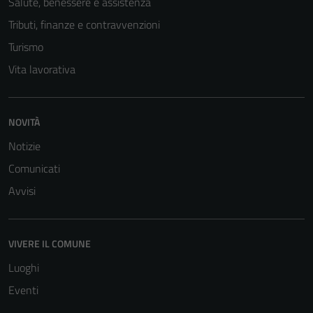
Salute, benessere e assistenza
Tributi, finanze e contravvenzioni
Turismo
Vita lavorativa
NOVITÀ
Tecnici
Notizie
Questi cookie
sono necessari
Comunicati
per il
Avvisi
funzionamento
del sito e non
possono
VIVERE IL COMUNE
essere
disabilitati.
Luoghi
Questi cookie
Eventi
non raccolgono