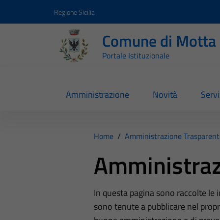
Vai ai contenuti
Vai al footer
Regione Sicilia
Comune di Motta 
Portale Istituzionale
Amministrazione
Novità
Servi
Home
/
Amministrazione Trasparent
Amministraz
In questa pagina sono raccolte le
sono tenute a pubblicare nel propri