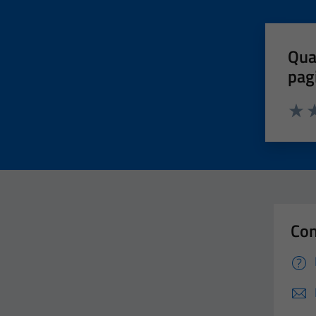
Qua
pag
Valut
Va
Con