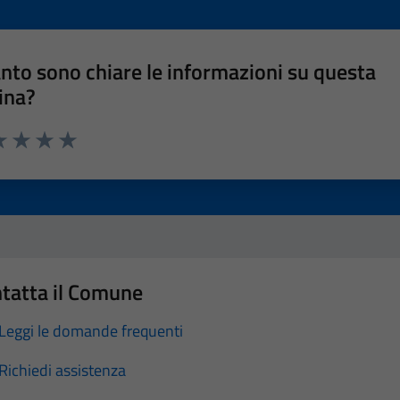
nto sono chiare le informazioni su questa
ina?
a 1 stelle su 5
luta 2 stelle su 5
Valuta 3 stelle su 5
Valuta 4 stelle su 5
Valuta 5 stelle su 5
tatta il Comune
Leggi le domande frequenti
Richiedi assistenza