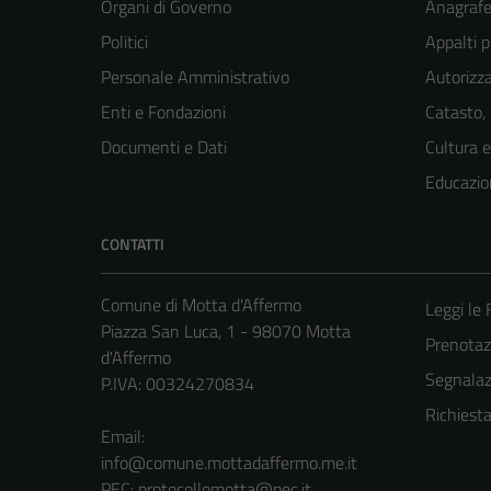
Organi di Governo
Anagrafe 
Politici
Appalti p
Personale Amministrativo
Autorizza
Enti e Fondazioni
Catasto,
Documenti e Dati
Cultura 
Educazio
CONTATTI
Comune di Motta d'Affermo
Leggi le
Piazza San Luca, 1 - 98070 Motta
Prenota
d'Affermo
Segnalazi
P.IVA: 00324270834
Richiest
Email:
info@comune.mottadaffermo.me.it
PEC:
protocollomotta@pec.it