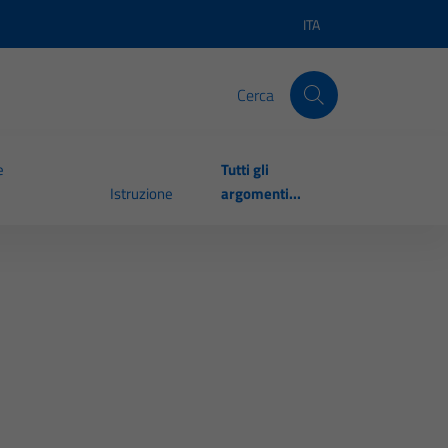
ITA
Lingua attiva:
Cerca
e
Tutti gli
Istruzione
argomenti...