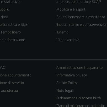
e stato civile
Imprese, commercio e SUAP
ubblici
Mobilità e trasporti
zioni
Salute, benessere e assistenza
 urbanistica e SUE
Tributi, finanze e contravvenzion
e tempo libero
Turismo
ne e formazione
Vita lavorativa
 FAQ
Amministrazione trasparente
zione appuntamento
Informativa privacy
Tecnici
one disservizio
Cookie Policy
Questi cookie
sono necessari
a assistenza
Note legali
per il
Dichiarazione di accessibilità
funzionamento
Piano di miglioramento del sito