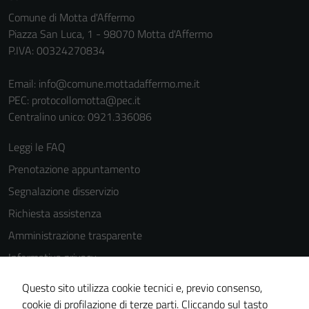
personali.
Comune di Motta d'Affermo
Piazza San Luca, 1 - 98070 Motta d'Affermo
P.IVA: 00324270834
Terze parti
Questi cookie
Email:
info@comune.mottadaffermo.me.it
sono
PEC:
protocollomotta@pec.it
impostati da
Centralino unico: 0921.336086
una serie di
servizi esterni
Leggi le FAQ
(si veda la
Prenotazione appuntamento
Cookie policy
estesa per i
Segnalazione disservizio
dettagli) e
Richiesta assistenza
possono
Amministrazione trasparente
essere
utilizzati
Informativa privacy
anche per la
Cookie Policy
profilazione.
Questo sito utilizza cookie tecnici e, previo consenso,
Note legali
La
cookie di profilazione di terze parti. Cliccando sul tasto