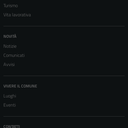
Turismo
Vita lavorativa
NOVITÀ
Notizie
Tecnici
Questi cookie
Comunicati
sono necessari
Avvisi
per il
funzionamento
del sito e non
VIVERE IL COMUNE
possono
essere
Luoghi
disabilitati.
Eventi
Questi cookie
non raccolgono
informazioni
CONTATTI