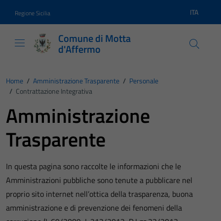
Vai ai contenuti
Vai al footer
ITA
Regione Sicilia
Lingua atti
Comune di Motta
d'Affermo
Home
/
Amministrazione Trasparente
/
Personale
/
Contrattazione Integrativa
Amministrazione
Trasparente
In questa pagina sono raccolte le informazioni che le
Amministrazioni pubbliche sono tenute a pubblicare nel
proprio sito internet nell’ottica della trasparenza, buona
amministrazione e di prevenzione dei fenomeni della