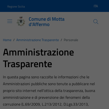
Vai ai contenuti
Vai al footer
ITA
Regione Sicilia
Lingua atti
Comune di Motta
d'Affermo
Home
/
Amministrazione Trasparente
/
Personale
Amministrazione
Trasparente
In questa pagina sono raccolte le informazioni che le
Amministrazioni pubbliche sono tenute a pubblicare nel
proprio sito internet nell’ottica della trasparenza, buona
amministrazione e di prevenzione dei fenomeni della
corruzione (L.69/2009, L.213/2012, D.Lgs.33/2013,