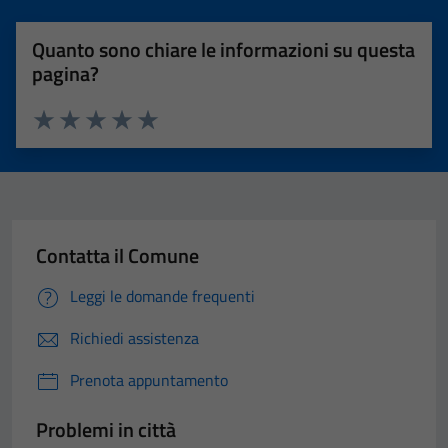
Quanto sono chiare le informazioni su questa
pagina?
Valuta 1 stelle su 5
Valuta 2 stelle su 5
Valuta 3 stelle su 5
Valuta 4 stelle su 5
Valuta 5 stelle su 5
Contatta il Comune
Leggi le domande frequenti
Richiedi assistenza
Prenota appuntamento
Tecnici
Problemi in città
Questi cookie