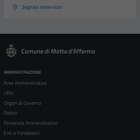
Segnala disservizio
sono necessari
per il
funzionamento
del sito e non
possono
essere
Comune di Motta d'Affermo
disabilitati.
Questi cookie
non raccolgono
AMMINISTRAZIONE
informazioni
personali.
Aree Amministrative
Uffici
Organi di Governo
Terze parti
Politici
Questi cookie
sono
Personale Amministrativo
impostati da
Enti e Fondazioni
una serie di