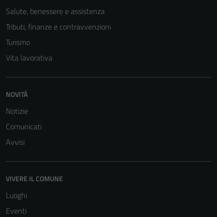
del sito.
Salute, benessere e assistenza
Tributi, finanze e contravvenzioni
Turismo
Experience
In order for
Vita lavorativa
our website
to perform
as well as
NOVITÀ
possible
Notizie
during your
visit. If you
Comunicati
refuse
Avvisi
these
cookies,
some
VIVERE IL COMUNE
functionality
will
Luoghi
disappear
Eventi