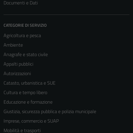
Documenti e Dati
servizi esterni
(si veda la
Cookie policy
estesa per i
CATEGORIE DI SERVIZIO
dettagli) e
Agricoltura e pesca
possono
Ambiente
essere
utilizzati
Anagrafe e stato civile
anche per la
Appalti pubblici
profilazione.
Autorizzazioni
La
disabilitazione
Catasto, urbanistica e SUE
di questi
Cultura e tempo libero
cookies può
Educazione e formazione
peggiore la
navigazione e
Giustizia, sicurezza pubblica e polizia municipale
la fruizione
Imprese, commercio e SUAP
delle
Mobilità e trasporti
funzionalità