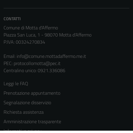
from the
website.
CONTATTI
Comune di Motta d'Affermo
Marketing
Piazza San Luca, 1 - 98070 Motta d'Affermo
By sharing
P.IVA: 00324270834
your
interests
Email:
info@comune.mottadaffermo.me.it
and
PEC:
protocollomotta@pec.it
behavior as
Centralino unico: 0921.336086
you visit our
site, you
Leggi le FAQ
increase the
Prenotazione appuntamento
chance of
seeing
Segnalazione disservizio
personalized
Richiesta assistenza
content and
Amministrazione trasparente
offers.
Informativa privacy