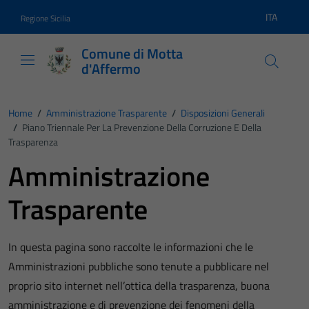
Vai ai contenuti
Vai al footer
ITA
Regione Sicilia
Lingua atti
Comune di Motta
d'Affermo
Home
/
Amministrazione Trasparente
/
Disposizioni Generali
/
Piano Triennale Per La Prevenzione Della Corruzione E Della
Trasparenza
Amministrazione
Trasparente
In questa pagina sono raccolte le informazioni che le
Amministrazioni pubbliche sono tenute a pubblicare nel
proprio sito internet nell’ottica della trasparenza, buona
amministrazione e di prevenzione dei fenomeni della