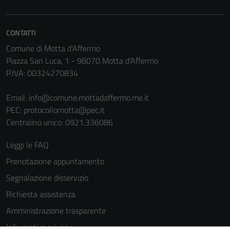
informazioni
personali.
CONTATTI
Comune di Motta d'Affermo
Terze parti
Piazza San Luca, 1 - 98070 Motta d'Affermo
Questi cookie
P.IVA: 00324270834
sono
impostati da
Email:
info@comune.mottadaffermo.me.it
una serie di
PEC:
protocollomotta@pec.it
servizi esterni
Centralino unico: 0921.336086
(si veda la
Leggi le FAQ
Cookie policy
estesa per i
Prenotazione appuntamento
dettagli) e
Segnalazione disservizio
possono
Richiesta assistenza
essere
utilizzati
Amministrazione trasparente
anche per la
Informativa privacy