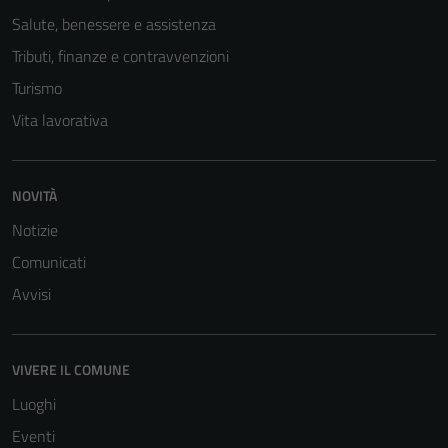
Salute, benessere e assistenza
Tributi, finanze e contravvenzioni
Turismo
Vita lavorativa
NOVITÀ
Tecnici
Questi cookie
Notizie
sono necessari
Comunicati
per il
Avvisi
funzionamento
del sito e non
possono
essere
VIVERE IL COMUNE
disabilitati.
Luoghi
Questi cookie
Eventi
non raccolgono