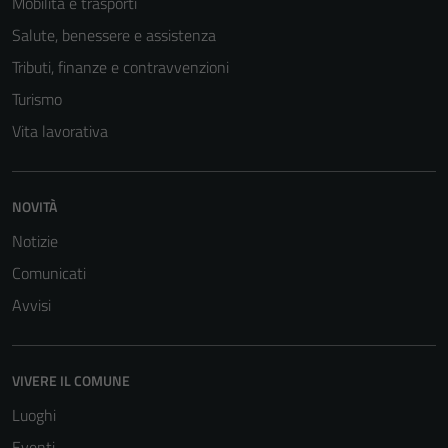
Mobilità e trasporti
Questi cookie
sono necessari
Salute, benessere e assistenza
per il
Tributi, finanze e contravvenzioni
funzionamento
Turismo
del sito e non
possono
Vita lavorativa
essere
disabilitati.
Questi cookie
NOVITÀ
non raccolgono
Notizie
informazioni
personali.
Comunicati
Avvisi
Terze parti
Questi cookie
VIVERE IL COMUNE
sono
Luoghi
impostati da
una serie di
Eventi