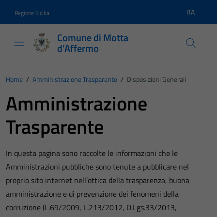
Vai ai contenuti
Vai al footer
ITA
Regione Sicilia
Lingua atti
Comune di Motta
d'Affermo
Home
/
Amministrazione Trasparente
/
Disposizioni Generali
Amministrazione
Trasparente
In questa pagina sono raccolte le informazioni che le
Amministrazioni pubbliche sono tenute a pubblicare nel
proprio sito internet nell’ottica della trasparenza, buona
amministrazione e di prevenzione dei fenomeni della
corruzione (L.69/2009, L.213/2012, D.Lgs.33/2013,