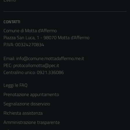
servizi esterni
(si veda la
Cookie policy
CONTATTI
estesa per i
Comune di Motta d'Affermo
dettagli) e
Piazza San Luca, 1 - 98070 Motta d'Affermo
possono
P.IVA: 00324270834
essere
utilizzati
Email:
info@comune.mottadaffermo.me.it
anche per la
PEC:
protocollomotta@pec.it
profilazione.
Centralino unico: 0921.336086
La
disabilitazione
Leggi le FAQ
di questi
Prenotazione appuntamento
cookies può
peggiore la
Segnalazione disservizio
navigazione e
Richiesta assistenza
la fruizione
Amministrazione trasparente
delle
funzionalità