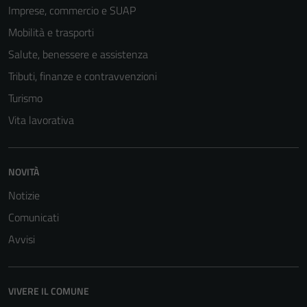
Imprese, commercio e SUAP
Mobilità e trasporti
Salute, benessere e assistenza
Tributi, finanze e contravvenzioni
Turismo
Vita lavorativa
Tecnici
NOVITÀ
Questi cookie
sono necessari
Notizie
per il
Comunicati
funzionamento
del sito e non
Avvisi
possono
essere
disabilitati.
VIVERE IL COMUNE
Questi cookie