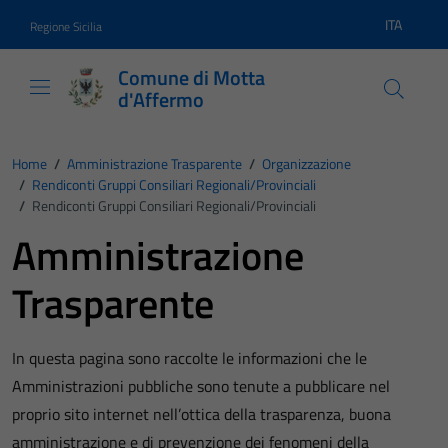
Vai ai contenuti
Vai al footer
ITA
Regione Sicilia
Lingua atti
Comune di Motta
d'Affermo
Home
/
Amministrazione Trasparente
/
Organizzazione
/
Rendiconti Gruppi Consiliari Regionali/provinciali
/
Rendiconti Gruppi Consiliari Regionali/provinciali
Amministrazione
Trasparente
In questa pagina sono raccolte le informazioni che le
Amministrazioni pubbliche sono tenute a pubblicare nel
proprio sito internet nell’ottica della trasparenza, buona
amministrazione e di prevenzione dei fenomeni della