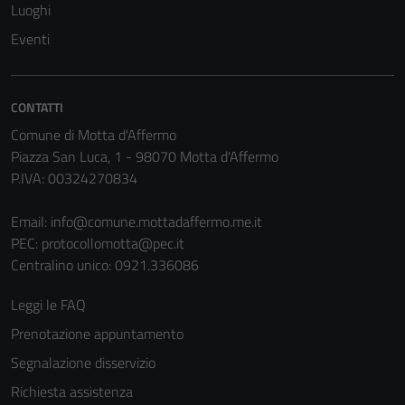
Luoghi
non raccolgono
Eventi
informazioni
personali.
CONTATTI
Terze parti
Comune di Motta d'Affermo
Questi cookie
Piazza San Luca, 1 - 98070 Motta d'Affermo
sono
P.IVA: 00324270834
impostati da
una serie di
Email:
info@comune.mottadaffermo.me.it
servizi esterni
PEC:
protocollomotta@pec.it
(si veda la
Centralino unico: 0921.336086
Cookie policy
estesa per i
Leggi le FAQ
dettagli) e
Prenotazione appuntamento
possono
Segnalazione disservizio
essere
utilizzati
Richiesta assistenza