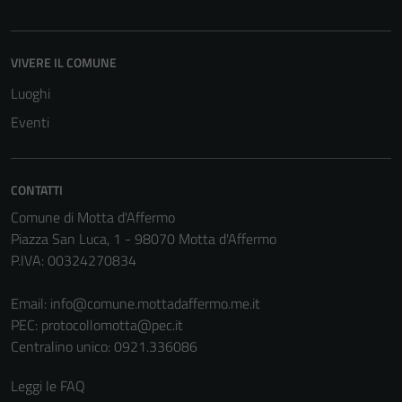
disabilitati.
Questi cookie
non raccolgono
VIVERE IL COMUNE
informazioni
Luoghi
personali.
Eventi
Terze parti
Questi cookie
CONTATTI
sono
Comune di Motta d'Affermo
impostati da
Piazza San Luca, 1 - 98070 Motta d'Affermo
una serie di
P.IVA: 00324270834
servizi esterni
(si veda la
Email:
info@comune.mottadaffermo.me.it
Cookie policy
PEC:
protocollomotta@pec.it
estesa per i
Centralino unico: 0921.336086
dettagli) e
possono
Leggi le FAQ