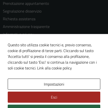
essere
Prenotazione appuntamento
utilizzati
Segnalazione disservizio
anche per la
profilazione.
Richiesta assistenza
La
Amministrazione trasparente
disabilitazione
Informativa privacy
di questi
cookies può
Cookie Policy
Questo sito utilizza cookie tecnici e, previo consenso,
peggiore la
Note legali
cookie di profilazione di terze parti. Cliccando sul tasto
navigazione e
'Accetta tutti' si presta il consenso alla profilazione,
Dichiarazione di accessibilità
la fruizione
cliccando sul tasto 'Esci' si continua la navigazione con i
delle
Piano di miglioramento del sito
soli cookie tecnici.
Link alla cookie policy
funzionalità
del sito.
Area Privata
Impostazioni
Experience
Esci
In order for
our website