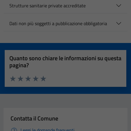
Strutture sanitarie private accreditate
Dati non più soggetti a pubblicazione obbligatoria
Quanto sono chiare le informazioni su questa
pagina?
Valuta 1 stelle su 5
Valuta 2 stelle su 5
Valuta 3 stelle su 5
Valuta 4 stelle su 5
Valuta 5 stelle su 5
Contatta il Comune
Leggi le domande frequenti