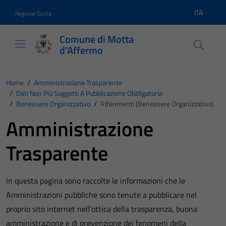
Vai ai contenuti
Vai al footer
ITA
Regione Sicilia
Lingua atti
Comune di Motta
d'Affermo
Home
/
Amministrazione Trasparente
/
Dati Non Più Soggetti A Pubblicazione Obbligatoria
/
Benessere Organizzativo
/
Riferimenti (Benessere Organizzativo)
Amministrazione
Trasparente
In questa pagina sono raccolte le informazioni che le
Amministrazioni pubbliche sono tenute a pubblicare nel
proprio sito internet nell’ottica della trasparenza, buona
amministrazione e di prevenzione dei fenomeni della