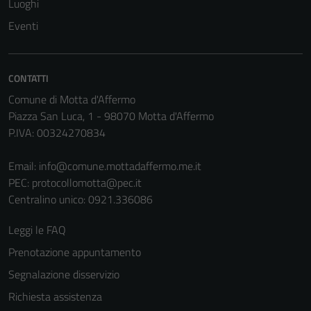
Luoghi
una serie di
servizi esterni
Eventi
(si veda la
Cookie policy
estesa per i
CONTATTI
dettagli) e
Comune di Motta d'Affermo
possono
Piazza San Luca, 1 - 98070 Motta d'Affermo
essere
P.IVA: 00324270834
utilizzati
anche per la
Email:
info@comune.mottadaffermo.me.it
profilazione.
PEC:
protocollomotta@pec.it
La
Centralino unico: 0921.336086
disabilitazione
di questi
Leggi le FAQ
cookies può
Prenotazione appuntamento
peggiore la
navigazione e
Segnalazione disservizio
la fruizione
Richiesta assistenza
delle