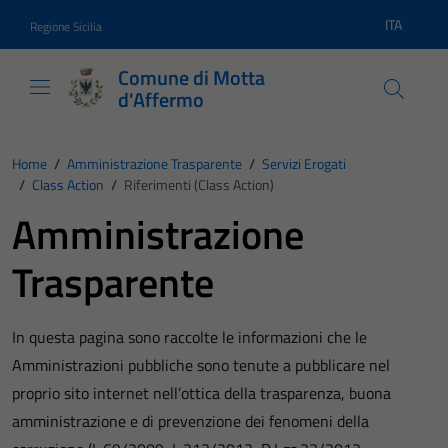
Vai ai contenuti
Vai al footer
ITA
Regione Sicilia
Lingua atti
Comune di Motta
d'Affermo
Home
/
Amministrazione Trasparente
/
Servizi Erogati
/
Class Action
/
Riferimenti (Class Action)
Amministrazione
Trasparente
In questa pagina sono raccolte le informazioni che le
Amministrazioni pubbliche sono tenute a pubblicare nel
proprio sito internet nell’ottica della trasparenza, buona
amministrazione e di prevenzione dei fenomeni della