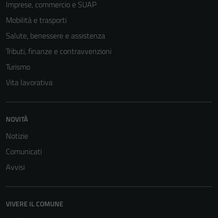
Imprese, commercio e SUAP
Questi cookie
Mobilità e trasporti
sono necessari
Salute, benessere e assistenza
per il
funzionamento
Tributi, finanze e contravvenzioni
del sito e non
Turismo
possono
Vita lavorativa
essere
disabilitati.
Questi cookie
non raccolgono
NOVITÀ
informazioni
Notizie
personali.
Comunicati
Avvisi
Terze parti
Questi cookie
sono
VIVERE IL COMUNE
impostati da