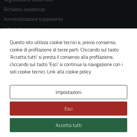
utilizzati
anche per la
Richiesta assistenza
profilazione.
Amministrazione trasparente
La
Informativa privacy
disabilitazione
di questi
Cookie Policy
Questo sito utilizza cookie tecnici e, previo consenso,
cookies può
Note legali
cookie di profilazione di terze parti. Cliccando sul tasto
peggiore la
'Accetta tutti' si presta il consenso alla profilazione,
Dichiarazione di accessibilità
navigazione e
cliccando sul tasto 'Esci' si continua la navigazione con i
la fruizione
Piano di miglioramento del sito
soli cookie tecnici.
Link alla cookie policy
delle
funzionalità
del sito.
Area Privata
Impostazioni
Esci
Experience
In order for
Accetta tutti
Credits: ©
Technical Design s.r.l.
our website
to perform