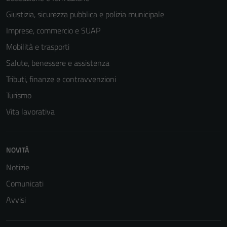
Giustizia, sicurezza pubblica e polizia municipale
Imprese, commercio e SUAP
Mobilità e trasporti
Salute, benessere e assistenza
Tributi, finanze e contravvenzioni
Turismo
Vita lavorativa
Tecnici
Questi cookie
NOVITÀ
sono necessari
per il
Notizie
funzionamento
Comunicati
del sito e non
Avvisi
possono
essere
disabilitati.