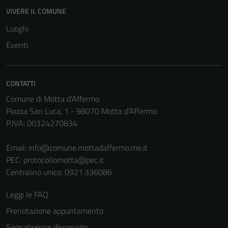
Questi cookie
VIVERE IL COMUNE
non raccolgono
Luoghi
informazioni
Eventi
personali.
Terze parti
CONTATTI
Questi cookie
Comune di Motta d'Affermo
sono
Piazza San Luca, 1 - 98070 Motta d'Affermo
impostati da
P.IVA: 00324270834
una serie di
servizi esterni
Email:
info@comune.mottadaffermo.me.it
(si veda la
PEC:
protocollomotta@pec.it
Cookie policy
Centralino unico: 0921.336086
estesa per i
dettagli) e
Leggi le FAQ
possono
Prenotazione appuntamento
essere
Segnalazione disservizio