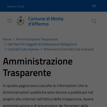
Vai ai contenuti
Vai al footer
ITA
Regione Sicilia
Lingua atti
Comune di Motta
d'Affermo
Home
/
Amministrazione Trasparente
/
Dati Non Più Soggetti A Pubblicazione Obbligatoria
/
Controlli Sulle Imprese
/
Riferimenti (Controlli Sulle Imprese)
Amministrazione
Trasparente
In questa pagina sono raccolte le informazioni che le
Amministrazioni pubbliche sono tenute a pubblicare nel
proprio sito internet nell’ottica della trasparenza, buona
amministrazione e di prevenzione dei fenomeni della