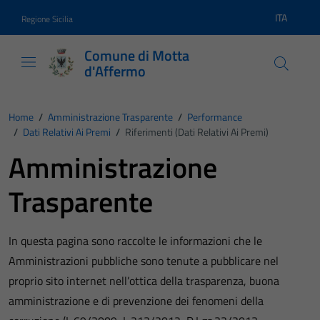
Vai ai contenuti
Vai al footer
ITA
Regione Sicilia
Lingua atti
Comune di Motta
d'Affermo
Home
/
Amministrazione Trasparente
/
Performance
/
Dati Relativi Ai Premi
/
Riferimenti (Dati Relativi Ai Premi)
Amministrazione
Trasparente
In questa pagina sono raccolte le informazioni che le
Amministrazioni pubbliche sono tenute a pubblicare nel
proprio sito internet nell’ottica della trasparenza, buona
amministrazione e di prevenzione dei fenomeni della