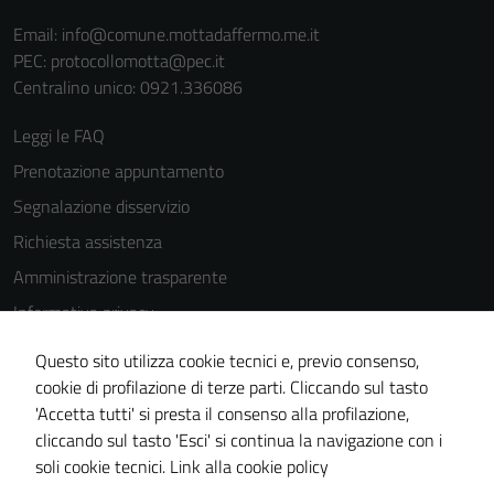
cookies può
Email:
info@comune.mottadaffermo.me.it
peggiore la
PEC:
protocollomotta@pec.it
navigazione e
Centralino unico: 0921.336086
la fruizione
delle
Leggi le FAQ
funzionalità
Prenotazione appuntamento
del sito.
Segnalazione disservizio
Richiesta assistenza
Experience
Amministrazione trasparente
In order for
Informativa privacy
our website
to perform
Cookie Policy
Questo sito utilizza cookie tecnici e, previo consenso,
as well as
Note legali
cookie di profilazione di terze parti. Cliccando sul tasto
possible
'Accetta tutti' si presta il consenso alla profilazione,
Dichiarazione di accessibilità
during your
cliccando sul tasto 'Esci' si continua la navigazione con i
visit. If you
Piano di miglioramento del sito
soli cookie tecnici.
Link alla cookie policy
refuse