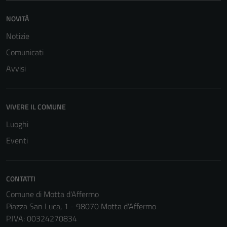
Terze parti
NOVITÀ
Questi cookie
Notizie
sono
Comunicati
impostati da
una serie di
Avvisi
servizi esterni
(si veda la
Cookie policy
VIVERE IL COMUNE
estesa per i
Luoghi
dettagli) e
possono
Eventi
essere
utilizzati
anche per la
CONTATTI
profilazione.
Comune di Motta d'Affermo
La
Piazza San Luca, 1 - 98070 Motta d'Affermo
disabilitazione
P.IVA: 00324270834
di questi