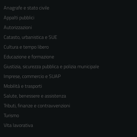
Anagrafe e stato civile
Appalti pubblici
Autorizzazioni
Tecnici
Catasto, urbanistica e SUE
Questi cookie
Cultura e tempo libero
sono necessari
Educazione e formazione
per il
Giustizia, sicurezza pubblica e polizia municipale
funzionamento
del sito e non
Imprese, commercio e SUAP
possono
Mobilità e trasporti
essere
Salute, benessere e assistenza
disabilitati.
Questi cookie
Tributi, finanze e contravvenzioni
non raccolgono
Turismo
informazioni
Vita lavorativa
personali.