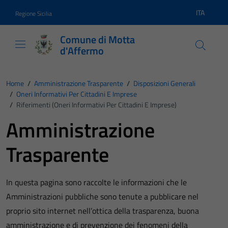
Vai ai contenuti
Vai al footer
ITA
Regione Sicilia
Lingua atti
Comune di Motta
d'Affermo
Home
/
Amministrazione Trasparente
/
Disposizioni Generali
/
Oneri Informativi Per Cittadini E Imprese
/
Riferimenti (Oneri Informativi Per Cittadini E Imprese)
Amministrazione
Trasparente
In questa pagina sono raccolte le informazioni che le
Amministrazioni pubbliche sono tenute a pubblicare nel
proprio sito internet nell’ottica della trasparenza, buona
amministrazione e di prevenzione dei fenomeni della