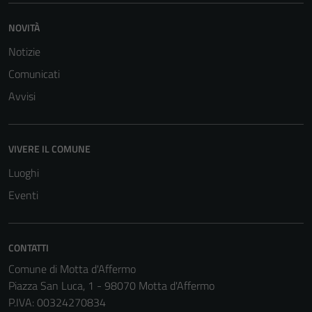
del sito e non
NOVITÀ
possono
essere
Notizie
disabilitati.
Comunicati
Questi cookie
Avvisi
non raccolgono
informazioni
personali.
VIVERE IL COMUNE
Luoghi
Terze parti
Eventi
Questi cookie
sono
impostati da
una serie di
CONTATTI
servizi esterni
Comune di Motta d'Affermo
(si veda la
Piazza San Luca, 1 - 98070 Motta d'Affermo
Cookie policy
P.IVA: 00324270834