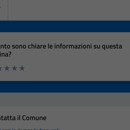
nto sono chiare le informazioni su questa
ina?
a 1 stelle su 5
luta 2 stelle su 5
Valuta 3 stelle su 5
Valuta 4 stelle su 5
Valuta 5 stelle su 5
tatta il Comune