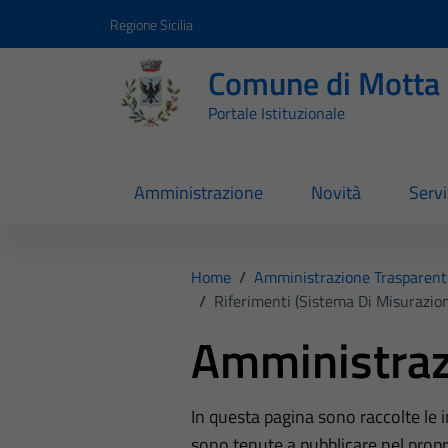
Vai ai contenuti
Vai al footer
Regione Sicilia
Comune di Motta 
Portale Istituzionale
Amministrazione
Novità
Servi
Home
/
Amministrazione Trasparent
/
Riferimenti (Sistema Di Misurazio
Amministraz
In questa pagina sono raccolte le
sono tenute a pubblicare nel propri