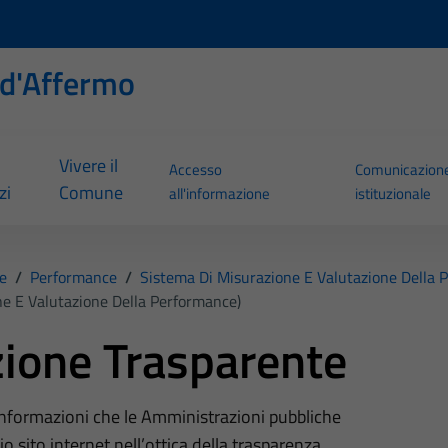
d'Affermo
Vivere il
Accesso
Comunicazion
zi
Comune
all'informazione
istituzionale
e
/
Performance
/
Sistema Di Misurazione E Valutazione Della 
ne E Valutazione Della Performance)
ione Trasparente
 informazioni che le Amministrazioni pubbliche
o sito internet nell’ottica della trasparenza,