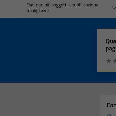
Dati non più soggetti a pubblicazione
obbligatoria
Qua
pag
Valut
Va
Con