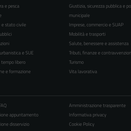
ra e pesca
Giustizia, sicurezza pubblica e po
e
municipale
e stato civile
Imprese, commercio e SUAP
ubblici
Mobilità e trasporti
zioni
Salute, benessere e assistenza
 urbanistica e SUE
Tributi, finanze e contravvenzion
e tempo libero
Turismo
ne e formazione
Vita lavorativa
Tecnici
 FAQ
Amministrazione trasparente
Questi cookie
zione appuntamento
Informativa privacy
sono necessari
one disservizio
Cookie Policy
per il