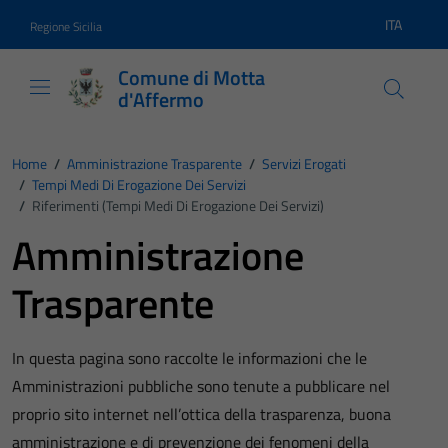
Vai ai contenuti
Vai al footer
ITA
Regione Sicilia
Lingua atti
Comune di Motta
d'Affermo
Home
/
Amministrazione Trasparente
/
Servizi Erogati
/
Tempi Medi Di Erogazione Dei Servizi
/
Riferimenti (Tempi Medi Di Erogazione Dei Servizi)
Amministrazione
Trasparente
In questa pagina sono raccolte le informazioni che le
Amministrazioni pubbliche sono tenute a pubblicare nel
proprio sito internet nell’ottica della trasparenza, buona
amministrazione e di prevenzione dei fenomeni della