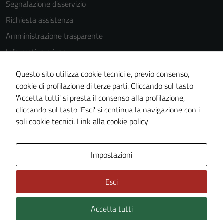
la fruizione
Segnalazione disservizio
delle
Richiesta assistenza
funzionalità
Amministrazione trasparente
del sito.
Informativa privacy
Cookie Policy
Experience
Questo sito utilizza cookie tecnici e, previo consenso,
Note legali
In order for
cookie di profilazione di terze parti. Cliccando sul tasto
our website
'Accetta tutti' si presta il consenso alla profilazione,
Dichiarazione di accessibilità
to perform
cliccando sul tasto 'Esci' si continua la navigazione con i
Piano di miglioramento del sito
as well as
soli cookie tecnici.
Link alla cookie policy
possible
during your
Area Privata
Impostazioni
visit. If you
refuse
these
Esci
cookies,
some
Accetta tutti
Credits: ©
Technical Design s.r.l.
functionality