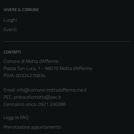
impostati da
VIVERE IL COMUNE
una serie di
servizi esterni
Luoghi
(si veda la
Eventi
Cookie policy
estesa per i
dettagli) e
CONTATTI
possono
Comune di Motta d'Affermo
essere
Piazza San Luca, 1 - 98070 Motta d'Affermo
utilizzati
P.IVA: 00324270834
anche per la
profilazione.
Email:
info@comune.mottadaffermo.me.it
La
PEC:
protocollomotta@pec.it
disabilitazione
Centralino unico: 0921.336086
di questi
cookies può
Leggi le FAQ
peggiore la
Prenotazione appuntamento
navigazione e