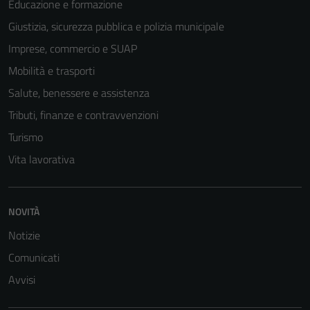
Educazione e formazione
Tecnici
Giustizia, sicurezza pubblica e polizia municipale
Questi cookie
Imprese, commercio e SUAP
sono necessari
Mobilità e trasporti
per il
funzionamento
Salute, benessere e assistenza
del sito e non
Tributi, finanze e contravvenzioni
possono
Turismo
essere
disabilitati.
Vita lavorativa
Questi cookie
non raccolgono
informazioni
NOVITÀ
personali.
Notizie
Comunicati
Terze parti
Avvisi
Questi cookie
sono