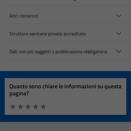
Altri contenuti
Strutture sanitarie private accreditate
Dati non più soggetti a pubblicazione obbligatoria
Quanto sono chiare le informazioni su questa
pagina?
Valuta 1 stelle su 5
Valuta 2 stelle su 5
Valuta 3 stelle su 5
Valuta 4 stelle su 5
Valuta 5 stelle su 5