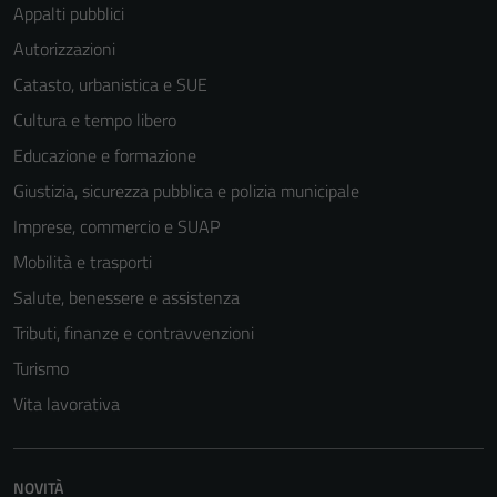
Appalti pubblici
Autorizzazioni
Catasto, urbanistica e SUE
Tecnici
Cultura e tempo libero
Questi cookie
Educazione e formazione
sono necessari
per il
Giustizia, sicurezza pubblica e polizia municipale
funzionamento
Imprese, commercio e SUAP
del sito e non
Mobilità e trasporti
possono
essere
Salute, benessere e assistenza
disabilitati.
Tributi, finanze e contravvenzioni
Questi cookie
Turismo
non raccolgono
informazioni
Vita lavorativa
personali.
NOVITÀ