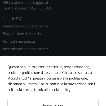
PEC:
protocollomotta@pec.it
peggiore la
Centralino unico: 0921.336086
navigazione e
la fruizione
Leggi le FAQ
delle
Prenotazione appuntamento
funzionalità
del sito.
Segnalazione disservizio
Richiesta assistenza
Amministrazione trasparente
Experience
In order for
Informativa privacy
our website
Cookie Policy
Questo sito utilizza cookie tecnici e, previo consenso,
to perform
Note legali
cookie di profilazione di terze parti. Cliccando sul tasto
as well as
'Accetta tutti' si presta il consenso alla profilazione,
possible
Dichiarazione di accessibilità
cliccando sul tasto 'Esci' si continua la navigazione con i
during your
Piano di miglioramento del sito
soli cookie tecnici.
Link alla cookie policy
visit. If you
refuse
these
Area Privata
Impostazioni