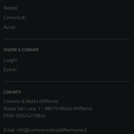
Terze parti
Notizie
Questi cookie
Comunicati
sono
impostati da
Avvisi
una serie di
servizi esterni
(si veda la
VIVERE IL COMUNE
Cookie policy
Luoghi
estesa per i
dettagli) e
Eventi
possono
essere
utilizzati
CONTATTI
anche per la
Comune di Motta d'Affermo
profilazione.
Piazza San Luca, 1 - 98070 Motta d'Affermo
La
P.IVA: 00324270834
disabilitazione
di questi
Email:
info@comune.mottadaffermo.me.it
cookies può