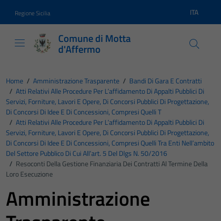
Vai ai contenuti
Vai al footer
ITA
Regione Sicilia
Lingua atti
Comune di Motta
d'Affermo
Home
/
Amministrazione Trasparente
/
Bandi Di Gara E Contratti
/
Atti Relativi Alle Procedure Per L’affidamento Di Appalti Pubblici Di
Servizi, Forniture, Lavori E Opere, Di Concorsi Pubblici Di Progettazione,
Di Concorsi Di Idee E Di Concessioni, Compresi Quelli T
/
Atti Relativi Alle Procedure Per L’affidamento Di Appalti Pubblici Di
Servizi, Forniture, Lavori E Opere, Di Concorsi Pubblici Di Progettazione,
Di Concorsi Di Idee E Di Concessioni, Compresi Quelli Tra Enti Nell’ambito
Del Settore Pubblico Di Cui All’art. 5 Del Dlgs N. 50/2016
/
Resoconti Della Gestione Finanziaria Dei Contratti Al Termine Della
Loro Esecuzione
Amministrazione