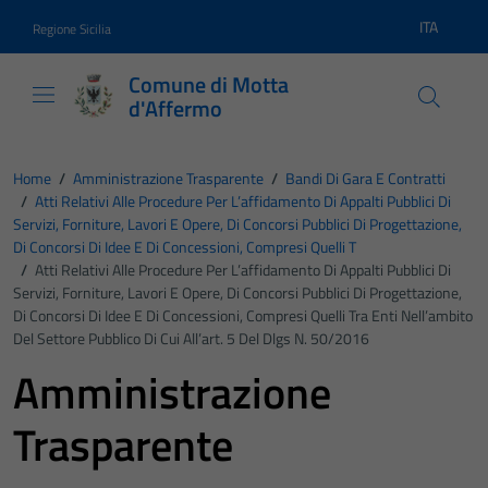
Vai ai contenuti
Vai al footer
ITA
Regione Sicilia
Lingua atti
Comune di Motta
d'Affermo
Home
/
Amministrazione Trasparente
/
Bandi Di Gara E Contratti
/
Atti Relativi Alle Procedure Per L’affidamento Di Appalti Pubblici Di
Servizi, Forniture, Lavori E Opere, Di Concorsi Pubblici Di Progettazione,
Di Concorsi Di Idee E Di Concessioni, Compresi Quelli T
/
Atti Relativi Alle Procedure Per L’affidamento Di Appalti Pubblici Di
Servizi, Forniture, Lavori E Opere, Di Concorsi Pubblici Di Progettazione,
Di Concorsi Di Idee E Di Concessioni, Compresi Quelli Tra Enti Nell’ambito
Del Settore Pubblico Di Cui All’art. 5 Del Dlgs N. 50/2016
Amministrazione
Trasparente