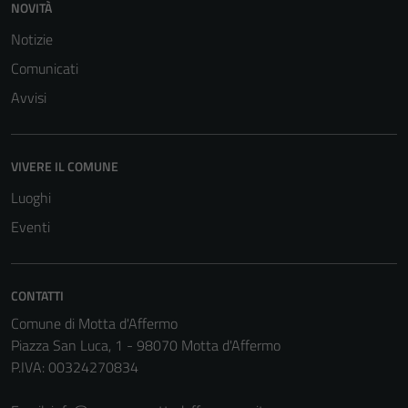
NOVITÀ
dettagli) e
possono
Notizie
essere
Comunicati
utilizzati
Avvisi
anche per la
profilazione.
La
disabilitazione
VIVERE IL COMUNE
di questi
Luoghi
cookies può
Eventi
peggiore la
navigazione e
la fruizione
delle
CONTATTI
funzionalità
Comune di Motta d'Affermo
del sito.
Piazza San Luca, 1 - 98070 Motta d'Affermo
P.IVA: 00324270834
Experience