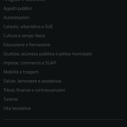
del sito e non
possono
Appalti pubblici
essere
Autorizzazioni
disabilitati.
Catasto, urbanistica e SUE
Questi cookie
non raccolgono
Cultura e tempo libero
informazioni
Educazione e formazione
personali.
Giustizia, sicurezza pubblica e polizia municipale
Imprese, commercio e SUAP
Terze parti
Mobilità e trasporti
Questi cookie
Salute, benessere e assistenza
sono
impostati da
Tributi, finanze e contravvenzioni
una serie di
Turismo
servizi esterni
Vita lavorativa
(si veda la
Cookie policy
estesa per i