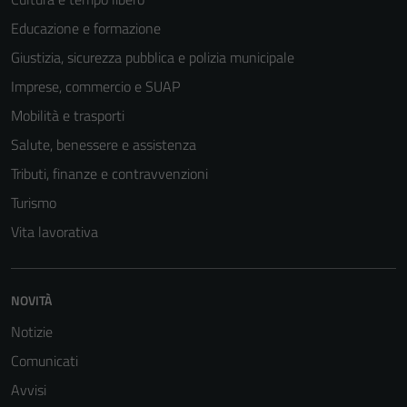
Educazione e formazione
Tecnici
Giustizia, sicurezza pubblica e polizia municipale
Questi cookie
sono necessari
Imprese, commercio e SUAP
per il
Mobilità e trasporti
funzionamento
Salute, benessere e assistenza
del sito e non
possono
Tributi, finanze e contravvenzioni
essere
Turismo
disabilitati.
Vita lavorativa
Questi cookie
non raccolgono
informazioni
NOVITÀ
personali.
Notizie
Comunicati
Terze parti
Avvisi
Questi cookie