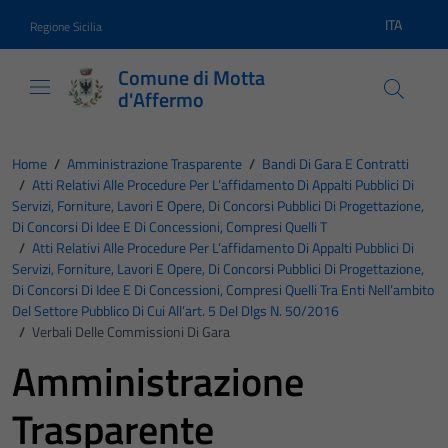
Vai ai contenuti
Vai al footer
ITA
Regione Sicilia
Lingua atti
Comune di Motta
d'Affermo
Home
/
Amministrazione Trasparente
/
Bandi Di Gara E Contratti
/
Atti Relativi Alle Procedure Per L’affidamento Di Appalti Pubblici Di
Servizi, Forniture, Lavori E Opere, Di Concorsi Pubblici Di Progettazione,
Di Concorsi Di Idee E Di Concessioni, Compresi Quelli T
/
Atti Relativi Alle Procedure Per L’affidamento Di Appalti Pubblici Di
Servizi, Forniture, Lavori E Opere, Di Concorsi Pubblici Di Progettazione,
Di Concorsi Di Idee E Di Concessioni, Compresi Quelli Tra Enti Nell’ambito
Del Settore Pubblico Di Cui All’art. 5 Del Dlgs N. 50/2016
/
Verbali Delle Commissioni Di Gara
Amministrazione
Trasparente