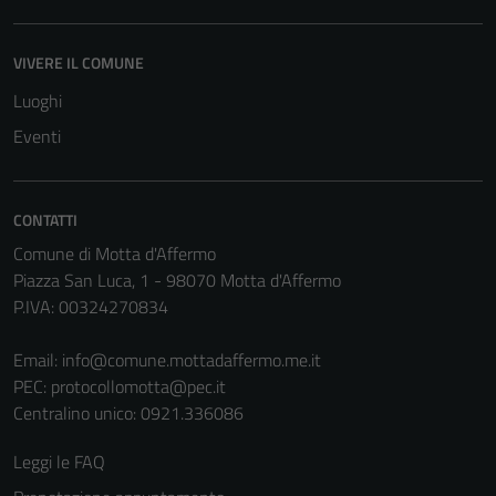
sono
impostati da
una serie di
VIVERE IL COMUNE
servizi esterni
Luoghi
(si veda la
Eventi
Cookie policy
estesa per i
dettagli) e
possono
CONTATTI
essere
Comune di Motta d'Affermo
utilizzati
Piazza San Luca, 1 - 98070 Motta d'Affermo
anche per la
P.IVA: 00324270834
profilazione.
La
Email:
info@comune.mottadaffermo.me.it
disabilitazione
PEC:
protocollomotta@pec.it
di questi
Centralino unico: 0921.336086
cookies può
peggiore la
Leggi le FAQ
navigazione e