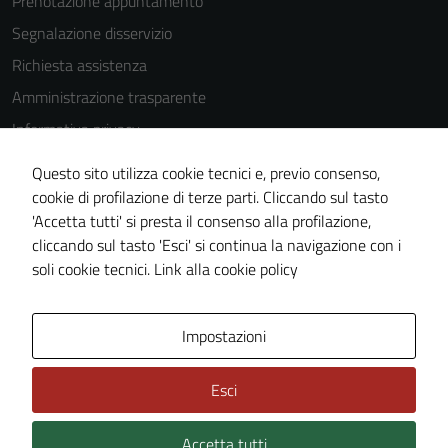
Prenotazione appuntamento
la fruizione
Segnalazione disservizio
delle
funzionalità
Richiesta assistenza
del sito.
Amministrazione trasparente
Informativa privacy
Experience
Cookie Policy
Questo sito utilizza cookie tecnici e, previo consenso,
In order for
Note legali
cookie di profilazione di terze parti. Cliccando sul tasto
our website
'Accetta tutti' si presta il consenso alla profilazione,
Dichiarazione di accessibilità
to perform
cliccando sul tasto 'Esci' si continua la navigazione con i
as well as
Piano di miglioramento del sito
soli cookie tecnici.
Link alla cookie policy
possible
during your
visit. If you
Area Privata
Impostazioni
refuse
these
Esci
cookies,
some
Accetta tutti
functionality
Credits: ©
Technical Design s.r.l.